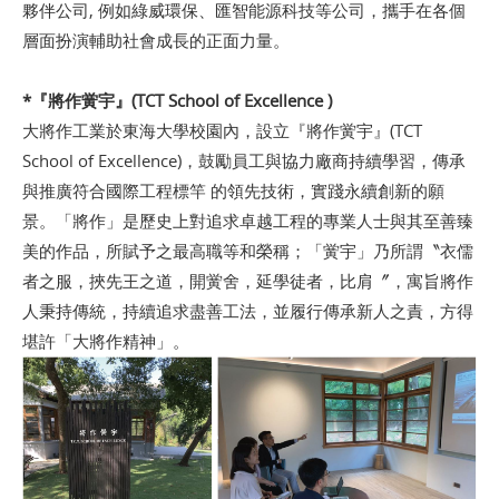
夥伴公司, 例如綠威環保、匯智能源科技等公司，攜手在各個
層面扮演輔助社會成長的正面力量。
*『將作黉宇』(TCT School of Excellence )
大將作工業於東海大學校園內，設立『將作黉宇』(TCT
School of Excellence)，鼓勵員工與協力廠商持續學習，傳承
與推廣符合國際工程標竿 的領先技術，實踐永續創新的願
景。「將作」是歷史上對追求卓越工程的專業人士與其至善臻
美的作品，所賦予之最高職等和榮稱；「黉宇」乃所謂〝衣儒
者之服，挾先王之道，開黉舍，延學徒者，比肩〞，寓旨將作
人秉持傳統，持續追求盡善工法，並履行傳承新人之責，方得
堪許「大將作精神」。