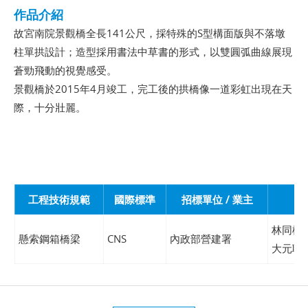
作品介紹
故宮南院景觀橋全長141公尺，採特殊的S型構面版與不落墩
柱單拱設計；造型採用書法中草書的形式，以雙圓弧曲線展現
蒼勁飛動的視覺感受。
景觀橋於2015年4月竣工，完工後的拱橋像一道彩虹出現在天
際，十分壯麗。
工程技術規範
國際標準
招標單位 / 業主
林同棪
懸索鋼箱橋梁
CNS
內政部營建署
大元聯