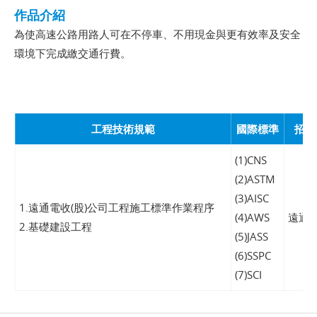
作品介紹
為使高速公路用路人可在不停車、不用現金與更有效率及安全
環境下完成繳交通行費。
工程技術規範
國際標準
招標
(1)CNS
(2)ASTM
(3)AISC
1.遠通電收(股)公司工程施工標準作業程序
(4)AWS
遠通電
2.基礎建設工程
(5)JASS
(6)SSPC
(7)SCI