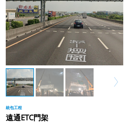
統包工程
遠通ETC門架