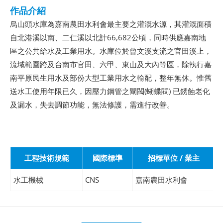
作品介紹
烏山頭水庫為嘉南農田水利會最主要之灌溉水源，其灌溉面積
自北港溪以南、二仁溪以北計66,682公頃，同時供應嘉南地
區之公共給水及工業用水。水庫位於曾文溪支流之官田溪上，
流域範圍跨及台南市官田、六甲、東山及大內等區，除執行嘉
南平原民生用水及部份大型工業用水之輸配，整年無休。惟舊
送水工使用年限已久，因壓力鋼管之閘閥(蝴蝶閥) 已銹蝕老化
及漏水，失去調節功能，無法修護，需進行改善。
工程技術規範
國際標準
招標單位 / 業主
水工機械
CNS
嘉南農田水利會