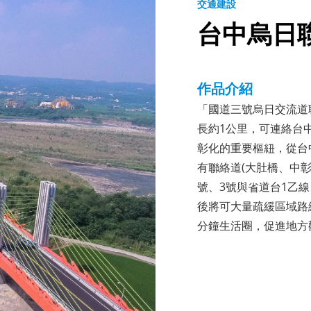
交通建設
台中烏日
作品介紹
「國道三號烏日交流道
長約1公里，可連絡台
彰化的重要樞紐，從台
有聯絡道(大肚橋、中
號、3號與省道台1乙
後將可大量疏緩區域路
分鐘生活圈，促進地方